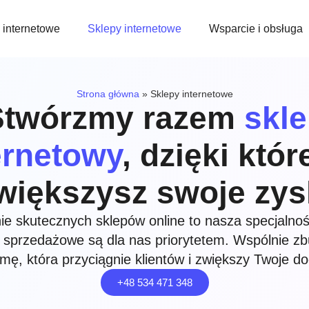
 internetowe
Sklepy internetowe
Wsparcie i obsługa
Strona główna
»
Sklepy internetowe
Stwórzmy razem
skl
ernetowy
, dzięki któ
większysz swoje zys
ie skutecznych sklepów online to nasza specjalnoś
 sprzedażowe są dla nas priorytetem. Wspólnie z
rmę, która przyciągnie klientów i zwiększy Twoje d
+48 534 471 348