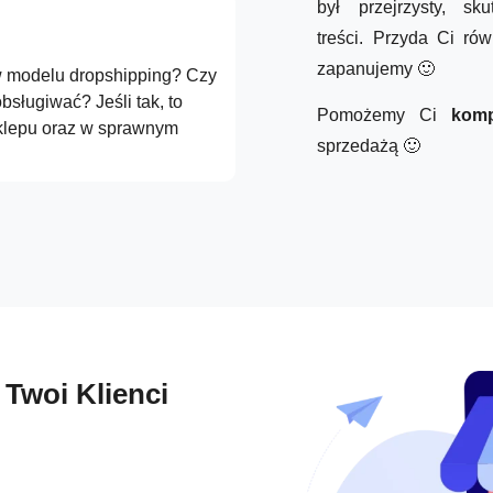
był przejrzysty, s
treści.
Przyda Ci ró
zapanujemy 🙂
w modelu dropshipping? Czy
bsługiwać? Jeśli tak, to
Pomożemy Ci
kom
klepu oraz w sprawnym
sprzedażą 🙂
 Twoi Klienci