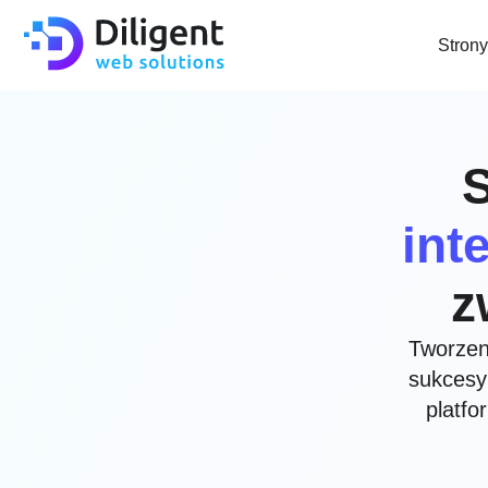
Strony
int
z
Tworzen
sukcesy
platfo