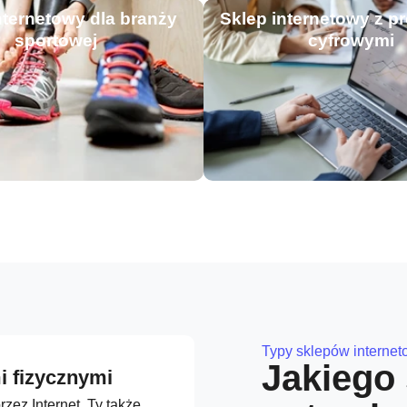
nternetowy dla branży
Sklep internetowy z p
sportowej
cyfrowymi
Typy sklepów interne
Jakiego
i fizycznymi
zez Internet. Ty także