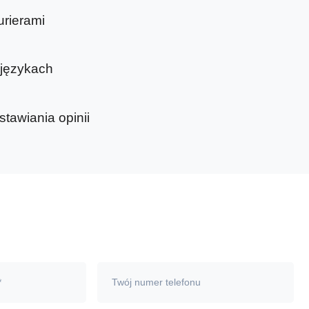
urierami
 językach
tawiania opinii