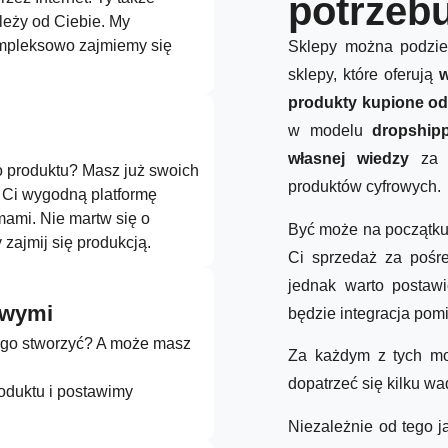
potrzeb
leży od Ciebie. My
mpleksowo zajmiemy się
Sklepy można podzie
sklepy, które oferują
w
produkty kupione od
w modelu
dropship
własnej wiedzy
za p
 produktu? Masz już swoich
produktów cyfrowych.
Ci wygodną platformę
ami. Nie martw się o
Być może na początku 
 zajmij się produkcją.
Ci sprzedaż za poś
jednak warto postaw
owymi
będzie integracja po
 go stworzyć? A może masz
Za każdym z tych mod
dopatrzeć się kilku wa
roduktu i postawimy
Niezależnie od tego j