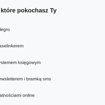
 które pokochasz Ty
llegro
Baselinkerem
 systemem księgowym
newsletterem i bramką sms
łatnościami online