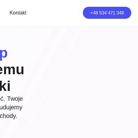
Kontakt
+48 534 471 348
ep
remu
ki
ć. Twoje
budujemy
ochody.