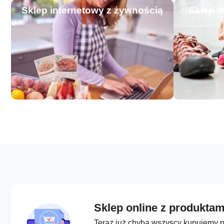
Sklep internetowy z żywnością
Sklep i
Sklep online z produktam
Teraz już chyba wszyscy kupujemy pr