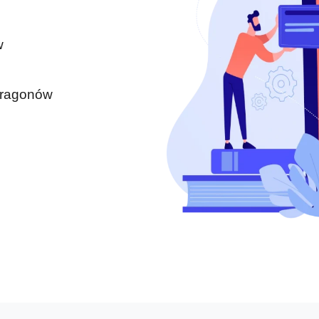
w
paragonów