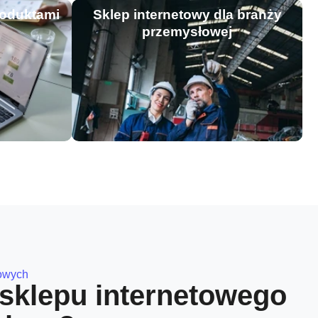
roduktami
Sklep internetowy dla branży
przemysłowej
towych
 sklepu internetowego