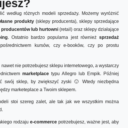
ujesz?
lić według różnych modeli sprzedaży. Możemy wyróżnić
łasne produkty
(sklepy producenta), sklepy sprzedające
 producentów lub hurtowni
(retail) oraz sklepy działające
ping
. Ostatnio bardzo popularna jest również
sprzedaż
ośrednictwem kursów, czy e-booków, czy po prostu
nawet nie potrzebujesz sklepu internetowego, a wystarczy
rednictwem
marketplace
typu Allegro lub Empik. Później
ić swój sklep, by zwiększyć zyski 🙂 Wtedy niezbędna
między marketeplace a Twoim sklepem.
eli stoi szereg zalet, ale tak jak we wszystkim można
d.
akiego rodzaju
e-commerce
potrzebujesz, ważne jest, aby