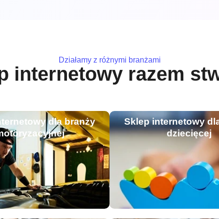
Działamy z różnymi branżami
ep internetowy razem s
nternetowy dla branży
Sklep internetowy dl
motoryzacyjnej
dziecięcej